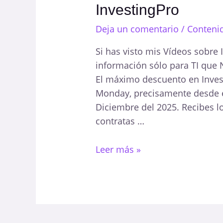
InvestingPro
Deja un comentario
/
Contenid
Si has visto mis Vídeos sobre 
información sólo para TI que
El máximo descuento en Invest
Monday, precisamente desde e
Diciembre del 2025. Recibes l
contratas …
Consigue
Leer más »
hasta
75%
de
Descuento
en