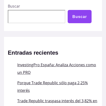
tras
Buscar
la
quiebra
Buscar
del
banco
SVB
Entradas recientes
InvestingPro España: Analiza Acciones como
un PRO
Porque Trade Republic sólo paga 2,25%
interés
Trade Republic traspasa interés del 3,82% en