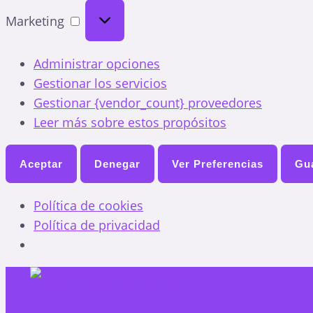
Marketing
Marketing
Administrar opciones
Gestionar los servicios
Gestionar {vendor_count} proveedores
Leer más sobre estos propósitos
Aceptar
Denegar
Ver Preferencias
Gua
Política de cookies
Política de privacidad
Ir
al